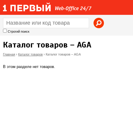
Jump to navigation
Строгий поиск
Каталог товаров – AGA
Главная
›
Каталог товаров
›
Каталог товаров – AGA
В
В этом разделе нет товаров.
ы
з
д
е
с