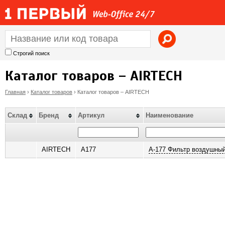
Jump to navigation
Строгий поиск
Каталог товаров – AIRTECH
Главная
›
Каталог товаров
›
Каталог товаров – AIRTECH
В
Склад
Бренд
Артикул
Наименование
ы
з
AIRTECH
A177
A-177 Фильтр воздушны
д
е
с