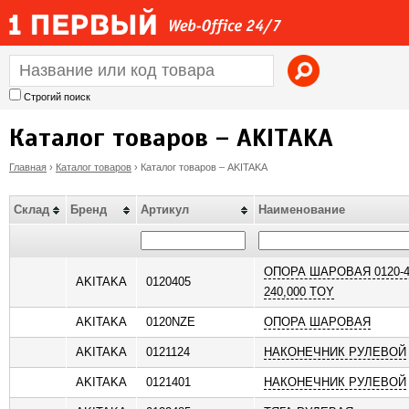
Jump to navigation
Строгий поиск
Каталог товаров – AKITAKA
Главная
›
Каталог товаров
›
Каталог товаров – AKITAKA
В
Склад
Бренд
Артикул
Наименование
ы
з
ОПОРА ШАРОВАЯ 0120-405
AKITAKA
0120405
240,000 TOY
д
AKITAKA
0120NZE
ОПОРА ШАРОВАЯ
е
AKITAKA
0121124
НАКОНЕЧНИК РУЛЕВОЙ
AKITAKA
0121401
НАКОНЕЧНИК РУЛЕВОЙ
с