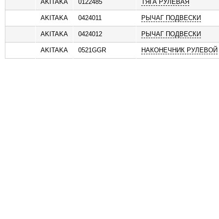
AKITAKA
0122485
ТЯГА РУЛЕВАЯ
ь
AKITAKA
0424011
РЫЧАГ ПОДВЕСКИ
AKITAKA
0424012
РЫЧАГ ПОДВЕСКИ
AKITAKA
0521GGR
НАКОНЕЧНИК РУЛЕВОЙ