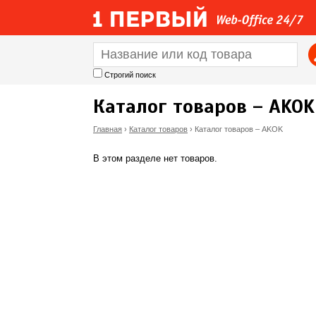
Строгий поиск
Каталог товаров – AKOK
Главная
›
Каталог товаров
›
Каталог товаров – AKOK
В
В этом разделе нет товаров.
ы
з
д
е
с