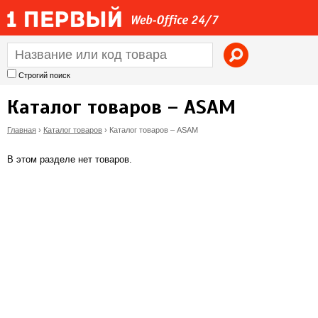
Jump to navigation
Строгий поиск
Каталог товаров – ASAM
Главная
›
Каталог товаров
›
Каталог товаров – ASAM
В
В этом разделе нет товаров.
ы
з
д
е
с