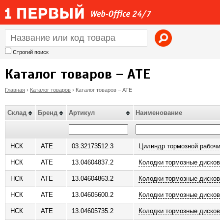
Jump to navigation
Строгий поиск
Каталог товаров – ATE
Главная
›
Каталог товаров
›
Каталог товаров – ATE
В
Склад
Бренд
Артикул
Наименование
ы
з
НСК
ATE
03.32173512.3
Цилиндр тормозной рабоч
НСК
ATE
13.04604837.2
Колодки тормозные диско
д
НСК
ATE
13.04604863.2
Колодки тормозные диско
е
НСК
ATE
13.04605600.2
Колодки тормозные диско
с
НСК
ATE
13.04605735.2
Колодки тормозные диско