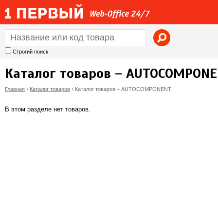
Jump to navigation
Строгий поиск
Каталог товаров – AUTOCOMPON
Главная
›
Каталог товаров
›
Каталог товаров – AUTOCOMPONENT
В
В этом разделе нет товаров.
ы
з
д
е
с