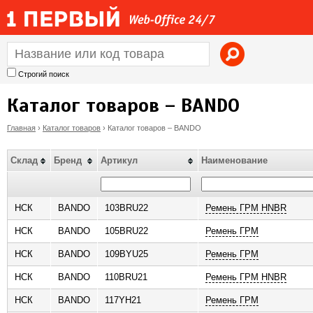
Jump to navigation
Строгий поиск
Каталог товаров – BANDO
Главная
›
Каталог товаров
›
Каталог товаров – BANDO
В
Склад
Бренд
Артикул
Наименование
ы
з
НСК
BANDO
103BRU22
Ремень ГРM HNBR
НСК
BANDO
105BRU22
Ремень ГРM
д
НСК
BANDO
109BYU25
Ремень ГРM
е
НСК
BANDO
110BRU21
Ремень ГРM HNBR
с
НСК
BANDO
117YH21
Ремень ГРM