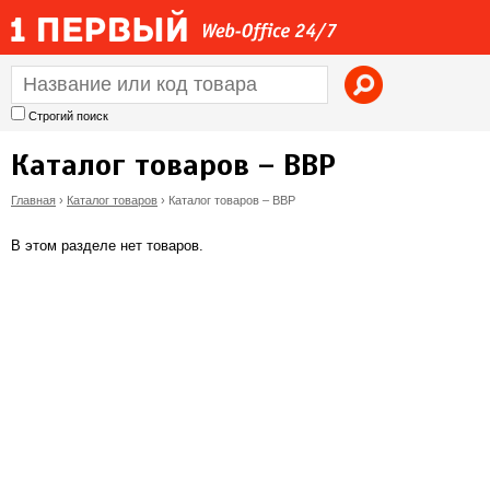
Jump to navigation
Строгий поиск
Каталог товаров – BBP
Главная
›
Каталог товаров
›
Каталог товаров – BBP
В
В этом разделе нет товаров.
ы
з
д
е
с