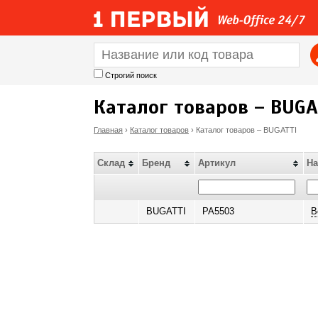
Строгий поиск
Каталог товаров – BUGA
Главная
›
Каталог товаров
›
Каталог товаров – BUGATTI
В
Склад
Бренд
Артикул
На
ы
з
BUGATTI
PA5503
В
д
е
с