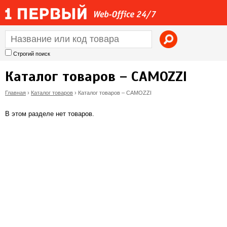
Jump to navigation
Строгий поиск
Каталог товаров – CAMOZZI
Главная
›
Каталог товаров
›
Каталог товаров – CAMOZZI
В
В этом разделе нет товаров.
ы
з
д
е
с