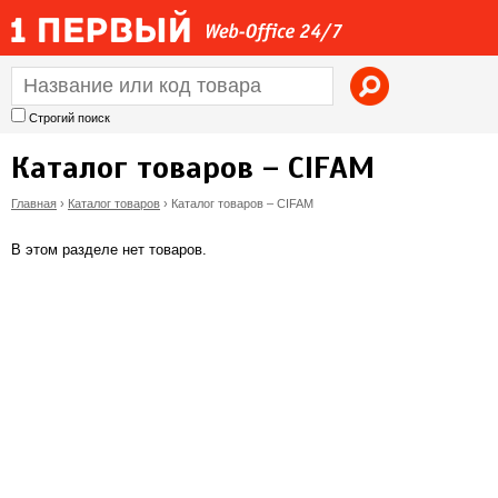
Jump to navigation
Строгий поиск
Каталог товаров – CIFAM
Главная
›
Каталог товаров
›
Каталог товаров – CIFAM
В
В этом разделе нет товаров.
ы
з
д
е
с