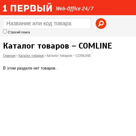
Jump to navigation
Строгий поиск
Каталог товаров – COMLINE
Главная
›
Каталог товаров
›
Каталог товаров – COMLINE
В
В этом разделе нет товаров.
ы
з
д
е
с