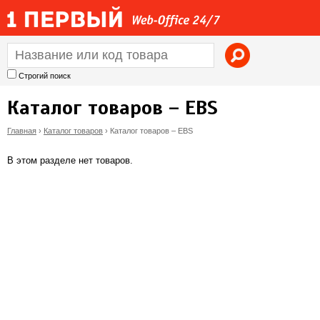
Jump to navigation
Строгий поиск
Каталог товаров – EBS
Главная
›
Каталог товаров
›
Каталог товаров – EBS
В
В этом разделе нет товаров.
ы
з
д
е
с