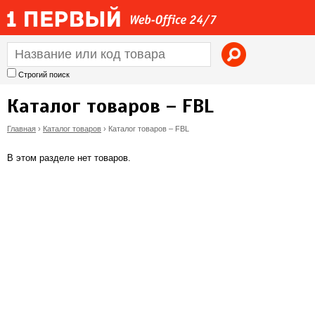
Jump to navigation
Строгий поиск
Каталог товаров – FBL
Главная
›
Каталог товаров
›
Каталог товаров – FBL
В
В этом разделе нет товаров.
ы
з
д
е
с