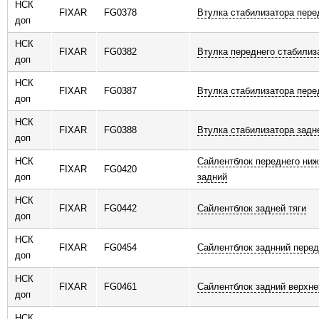
НСК
FIXAR
FG0378
Втулка стабилизатора пере
доп
НСК
FIXAR
FG0382
Втулка переднего стабилиз
доп
НСК
FIXAR
FG0387
Втулка стабилизатора пере
доп
НСК
FIXAR
FG0388
Втулка стабилизатора задн
доп
НСК
Сайлентблок переднего ниж
FIXAR
FG0420
доп
задний
НСК
FIXAR
FG0442
Сайлентблок задней тяги
доп
НСК
FIXAR
FG0454
Сайлентблок заднний перед
доп
НСК
FIXAR
FG0461
Сайлентблок задний верхне
доп
НСК