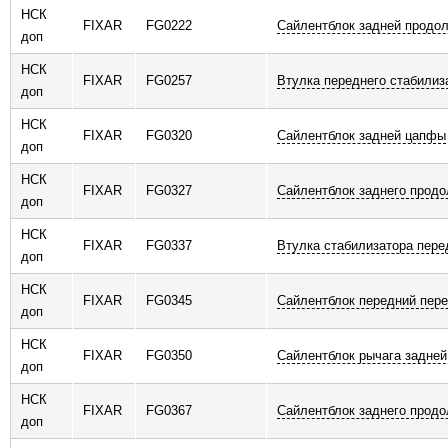
НСК
ь
FIXAR
FG0222
Сайлентблок задней продол
доп
НСК
FIXAR
FG0257
Втулка переднего стабилиз
доп
НСК
FIXAR
FG0320
Сайлентблок задней цапфы
доп
НСК
FIXAR
FG0327
Сайлентблок заднего продо
доп
НСК
FIXAR
FG0337
Втулка стабилизатора пере
доп
НСК
FIXAR
FG0345
Сайлентблок передний пере
доп
НСК
FIXAR
FG0350
Сайлентблок рычага задней
доп
НСК
FIXAR
FG0367
Сайлентблок заднего продо
доп