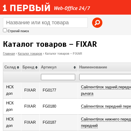
Jump to navigation
Строгий поиск
Каталог товаров – FIXAR
Главная
›
Каталог товаров
›
Каталог товаров – FIXAR
В
Склад
Бренд
Артикул
Наименование
ы
з
НСК
Сайлентблок задний,передн
FIXAR
FG0177
доп
рычага
д
НСК
FIXAR
FG0180
Сайлентблок передний пере
доп
е
НСК
Сайлентблок нижнего перед
FIXAR
FG0187
с
доп
передний