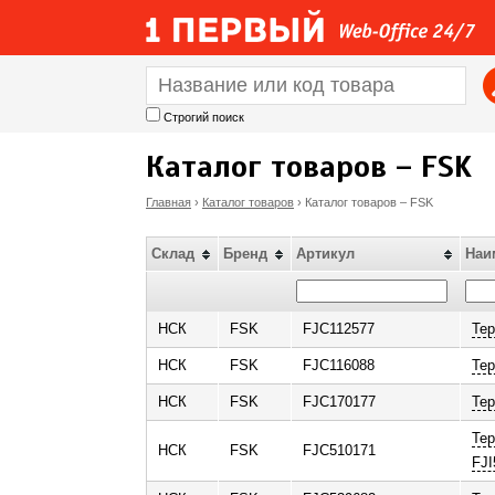
Строгий поиск
Каталог товаров – FSK
Главная
›
Каталог товаров
›
Каталог товаров – FSK
В
Склад
Бренд
Артикул
Наи
ы
з
НСК
FSK
FJC112577
Тер
НСК
FSK
FJC116088
Тер
д
НСК
FSK
FJC170177
Тер
е
Тер
НСК
FSK
FJC510171
FJI
с