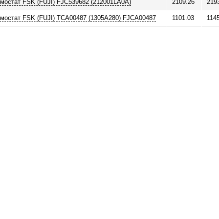
мостат FSK (FUJI) FJC539682 (212001LA0A)
2109.26
219
мостат FSK (FUJI) TCA00487 (1305A280) FJCA00487
1101.03
114