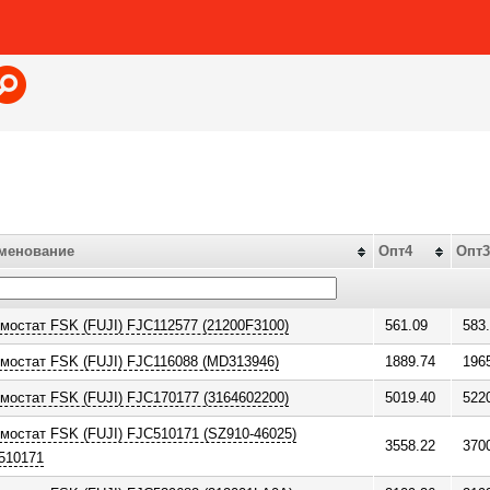
Jump to navigation
менование
Опт4
Опт3
мостат FSK (FUJI) FJC112577 (21200F3100)
561.09
583
мостат FSK (FUJI) FJC116088 (MD313946)
1889.74
196
мостат FSK (FUJI) FJC170177 (3164602200)
5019.40
522
мостат FSK (FUJI) FJC510171 (SZ910-46025)
3558.22
370
510171