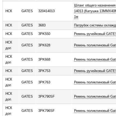
Шланг общего назначения
НСК
GATES
320414013
14013 (Катушка 13MMX40M
1м
НСК
GATES
3683
Патрубок системы охлажд
НСК
GATES
3PK550
Ремень ручейковый GATE
НСК
GATES
3PK628
Ремень поликлиновый Gat
доп
НСК
GATES
3PK668
Ремень поликлиновый Gat
доп
НСК
GATES
3PK753
Ремень ручейковый GATE
НСК
GATES
3PK763
Ремень поликлиновый Gat
доп
НСК
GATES
3PK790SF
Ремень поликлиновый Gat
доп
НСК
GATES
3PK796SF
Ремень поликлиновый Gat
доп