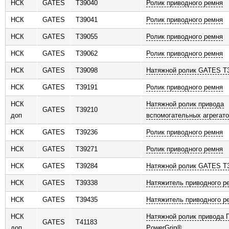
НСК
GATES
T39040
Ролик приводного ремня
НСК
GATES
T39041
Ролик приводного ремня
НСК
GATES
T39055
Ролик приводного ремня
НСК
GATES
T39062
Ролик приводного ремня
НСК
GATES
T39098
Натяжной ролик GATES T3
НСК
GATES
T39191
Ролик приводного ремня
НСК
Натяжной ролик привода
GATES
T39210
доп
вспомогательных агрегато
НСК
GATES
T39236
Ролик приводного ремня
НСК
GATES
T39271
Ролик приводного ремня
НСК
GATES
T39284
Натяжной ролик GATES T
НСК
GATES
T39338
Натяжитель приводного р
НСК
GATES
T39435
Натяжитель приводного р
НСК
Натяжной ролик привода 
GATES
T41183
доп
PowerGrip®