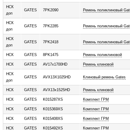
НСК
GATES
7PK2090
Ремень поликлиновый Gat
доп
НСК
GATES
7PK2285
Ремень поликлиновый Gat
доп
НСК
GATES
7PK2418
Ремень поликлиновый Gat
доп
НСК
GATES
8PK1475
Ремень поликлиновой
НСК
GATES
AV17x1700HD
Ремень клиновой
НСК
GATES
AVX13X1025HD
Клиновый ремень Gates
доп
НСК
GATES
AVX13x1525HD
Ремень клиновой
НСК
GATES
K015287XS
Комплект ГРМ
НСК
GATES
K015369XS
Комплект ГРМ
НСК
GATES
K015408XS
Комплект ГРМ
НСК
GATES
K015492XS
Комплект ГРМ