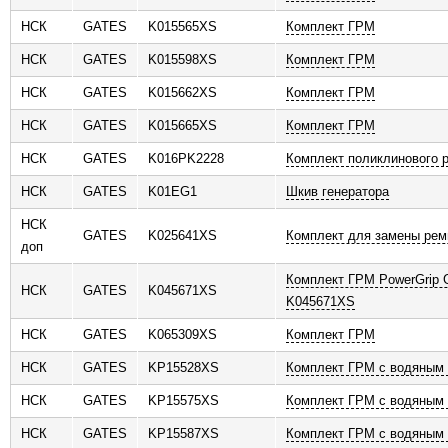
НСК
GATES
K015565XS
Комплект ГРМ
НСК
GATES
K015598XS
Комплект ГРМ
НСК
GATES
K015662XS
Комплект ГРМ
НСК
GATES
K015665XS
Комплект ГРМ
НСК
GATES
K016PK2228
Комплект поликлинового 
НСК
GATES
K01EG1
Шкив генератора
НСК
GATES
K025641XS
Комплект для замены рем
доп
Комплект ГРМ PowerGrip
НСК
GATES
K045671XS
K045671XS
НСК
GATES
K065309XS
Комплект ГРМ
НСК
GATES
KP15528XS
Комплект ГРМ с водяным
НСК
GATES
KP15575XS
Комплект ГРМ с водяным
НСК
GATES
KP15587XS
Комплект ГРМ с водяным