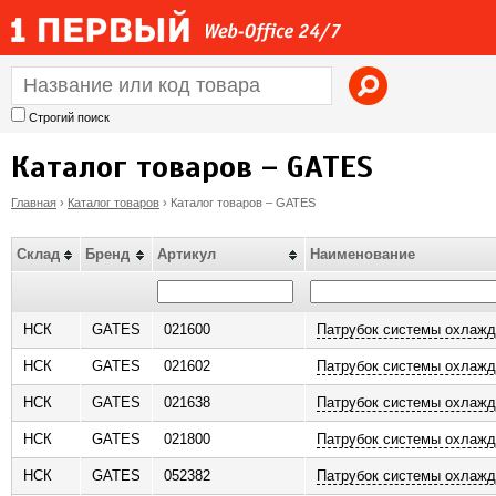
Jump to navigation
Строгий поиск
Каталог товаров – GATES
Главная
›
Каталог товаров
›
Каталог товаров – GATES
В
Склад
Бренд
Артикул
Наименование
ы
з
НСК
GATES
021600
Патрубок системы охлажд
НСК
GATES
021602
Патрубок системы охлажд
д
НСК
GATES
021638
Патрубок системы охлажд
е
НСК
GATES
021800
Патрубок системы охлажд
с
НСК
GATES
052382
Патрубок системы охлажд