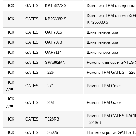
НСК
GATES
KP15627XS
Комплект ГРМ с водяным
Комплект ГРМ с помпой 
НСК
GATES
KP25608XS
KP25608XS
НСК
GATES
OAP7015
Шкив генератора
НСК
GATES
OAP7078
Шкив генератора
НСК
GATES
OAP7114
Шкив генератора
НСК
GATES
SPA882MN
Ремень клиновый GATES
НСК
GATES
T226
Ремень ГРМ GATES T-226
НСК
GATES
T271
Ремень ГРМ Gates
доп
НСК
GATES
T298
Ремень ГРМ Gates
доп
Ремень ГРМ GATES RACI
НСК
GATES
T328RB
T328RB
НСК
GATES
T36026
Натяжной ролик GATES T