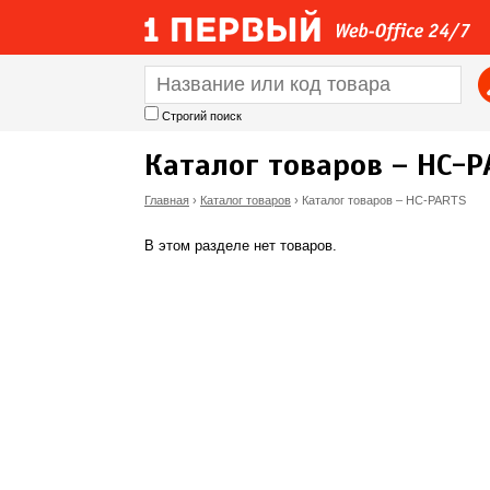
Строгий поиск
Каталог товаров – HC-P
Главная
›
Каталог товаров
›
Каталог товаров – HC-PARTS
В
В этом разделе нет товаров.
ы
з
д
е
с