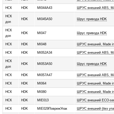
НСК
HDK
MI044A43
ШРУС внешний ABS, Ma
НСК
HDK
MI045A50
Шрус привода HDK
доп
НСК
HDK
MI047
Шрус привода HDK
доп
НСК
HDK
MI048
ШРУС внешний, Made in
НСК
HDK
MI052A34
ШРУС внешний ABS, Ma
НСК
HDK
MI053A50
Шрус привода HDK
доп
НСК
HDK
MI057A47
ШРУС внешний ABS, Ma
НСК
HDK
MI064
ШРУС внешний, Made in
НСК
HDK
MI080
ШРУС внешний, Made in
НСК
HDK
MIE013
ШРУС внешний ECO-ser
НСК
HDK
MIE029ПоврежУпак
ШРУС внешний (без упа