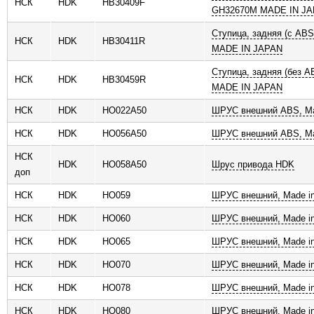
НСК
HDK
HB30409F
GH32670M MADE IN J
Ступица, задняя (с AB
НСК
HDK
HB30411R
MADE IN JAPAN
Ступица, задняя (без 
НСК
HDK
HB30459R
MADE IN JAPAN
НСК
HDK
HO022A50
ШРУС внешний ABS, Ma
НСК
HDK
HO056A50
ШРУС внешний ABS, Ma
НСК
HDK
HO058A50
Шрус привода HDK
доп
НСК
HDK
HO059
ШРУС внешний, Made in
НСК
HDK
HO060
ШРУС внешний, Made in
НСК
HDK
HO065
ШРУС внешний, Made in
НСК
HDK
HO070
ШРУС внешний, Made in
НСК
HDK
HO078
ШРУС внешний, Made in
НСК
HDK
HO080
ШРУС внешний, Made in