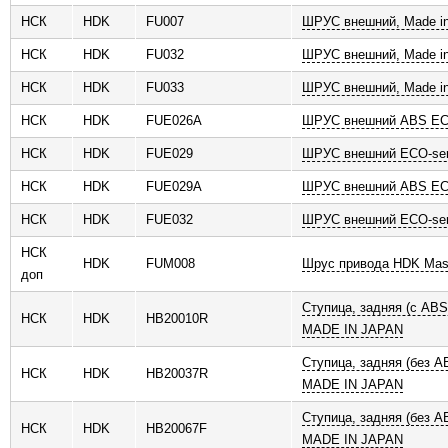
НСК
HDK
FU007
ШРУС внешний, Made in
НСК
HDK
FU032
ШРУС внешний, Made in
НСК
HDK
FU033
ШРУС внешний, Made in
НСК
HDK
FUE026A
ШРУС внешний ABS ECO
НСК
HDK
FUE029
ШРУС внешний ECO-ser
НСК
HDK
FUE029A
ШРУС внешний ABS ECO
НСК
HDK
FUE032
ШРУС внешний ECO-ser
НСК
HDK
FUM008
Шрус привода HDK Mas
доп
Ступица, задняя (с AB
НСК
HDK
HB20010R
MADE IN JAPAN
Ступица, задняя (без 
НСК
HDK
HB20037R
MADE IN JAPAN
Ступица, задняя (без 
НСК
HDK
HB20067F
MADE IN JAPAN