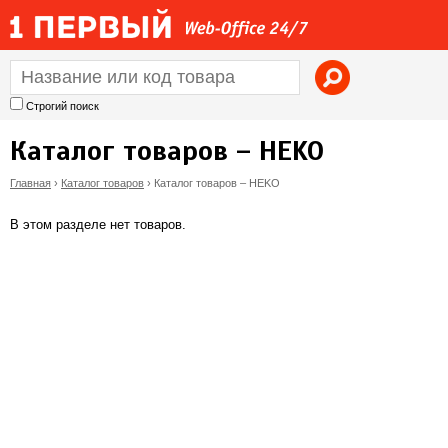
Jump to navigation
Строгий поиск
Каталог товаров – HEKO
Главная
›
Каталог товаров
›
Каталог товаров – HEKO
В
В этом разделе нет товаров.
ы
з
д
е
с