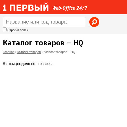
Jump to navigation
Строгий поиск
Каталог товаров – HQ
Главная
›
Каталог товаров
›
Каталог товаров – HQ
В
В этом разделе нет товаров.
ы
з
д
е
с