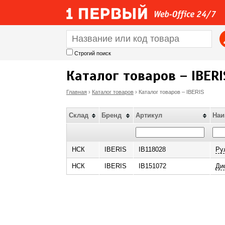
Строгий поиск
Каталог товаров – IBERI
Главная
›
Каталог товаров
›
Каталог товаров – IBERIS
В
Склад
Бренд
Артикул
Наи
ы
з
НСК
IBERIS
IB118028
Ру
НСК
IBERIS
IB151072
Ди
д
е
с