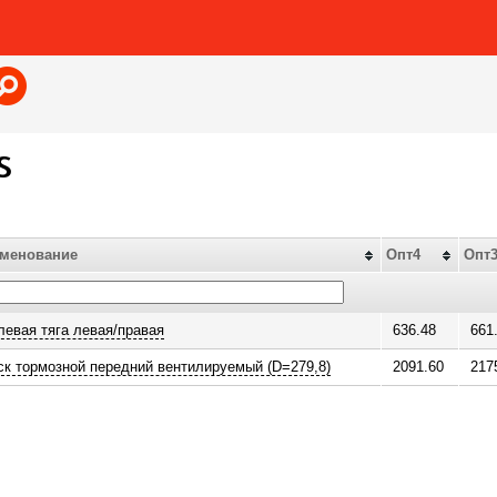
Jump to navigation
S
менование
Опт4
Опт
левая тяга левая/правая
636.48
661
ск тормозной передний вентилируемый (D=279,8)
2091.60
217