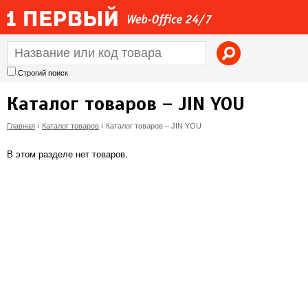
Jump to navigation
Строгий поиск
Каталог товаров – JIN YOU
Главная
›
Каталог товаров
›
Каталог товаров – JIN YOU
В
В этом разделе нет товаров.
ы
з
д
е
с