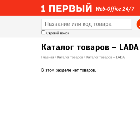
Строгий поиск
Каталог товаров – LADA
Главная
›
Каталог товаров
›
Каталог товаров – LADA
В
В этом разделе нет товаров.
ы
з
д
е
с