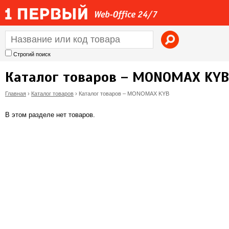
Jump to navigation
Строгий поиск
Каталог товаров – MONOMAX KYB
Главная
›
Каталог товаров
›
Каталог товаров – MONOMAX KYB
В
В этом разделе нет товаров.
ы
з
д
е
с