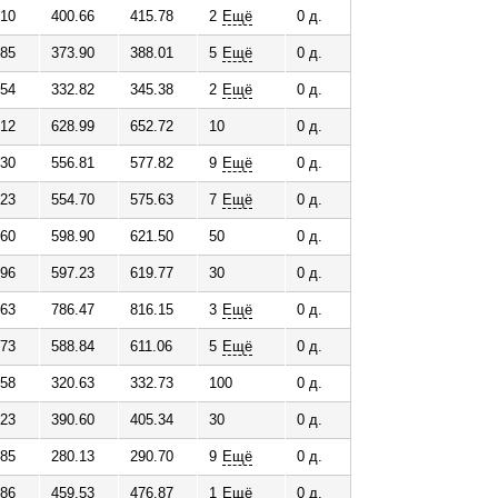
.10
400.66
415.78
2
Ещё
0 д.
о
.85
373.90
388.01
5
Ещё
0 д.
.54
332.82
345.38
2
Ещё
0 д.
г
.12
628.99
652.72
10
0 д.
о
.30
556.81
577.82
9
Ещё
0 д.
в
.23
554.70
575.63
7
Ещё
0 д.
.60
598.90
621.50
50
0 д.
.96
597.23
619.77
30
0 д.
.63
786.47
816.15
3
Ещё
0 д.
.73
588.84
611.06
5
Ещё
0 д.
.58
320.63
332.73
100
0 д.
.23
390.60
405.34
30
0 д.
.85
280.13
290.70
9
Ещё
0 д.
.86
459.53
476.87
1
Ещё
0 д.