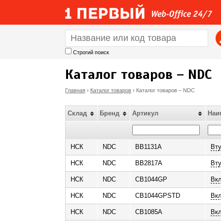
Строгий поиск
Каталог товаров – NDC
Главная
›
Каталог товаров
›
Каталог товаров – NDC
В
Склад
Бренд
Артикул
Наи
ы
з
НСК
NDC
BB1131A
Вту
НСК
NDC
BB2817A
Вту
д
НСК
NDC
CB1044GP
Вк
е
НСК
NDC
CB1044GPSTD
Вк
с
НСК
NDC
CB1085A
Вк