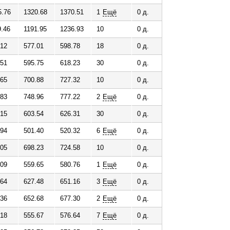
5.76
1320.68
1370.51
1
Ещё
0 д.
9.46
1191.95
1236.93
10
0 д.
.12
577.01
598.78
18
0 д.
.51
595.75
618.23
30
0 д.
.65
700.88
727.32
10
0 д.
.83
748.96
777.22
2
Ещё
0 д.
.15
603.54
626.31
30
0 д.
.94
501.40
520.32
6
Ещё
0 д.
.05
698.23
724.58
10
0 д.
.09
559.65
580.76
1
Ещё
0 д.
.64
627.48
651.16
3
Ещё
0 д.
.36
652.68
677.30
2
Ещё
0 д.
.18
555.67
576.64
7
Ещё
0 д.