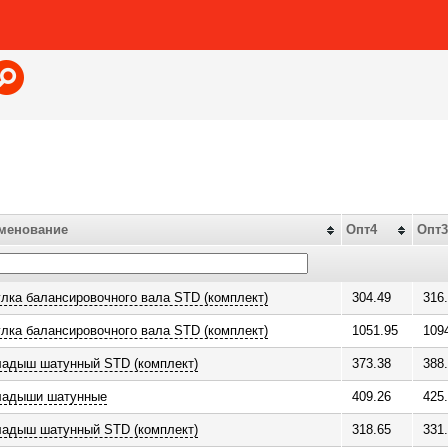
Jump to navigation
менование
Опт4
Опт3
лка балансировочного вала STD (комплект)
304.49
316
лка балансировочного вала STD (комплект)
1051.95
109
ладыш шатунный STD (комплект)
373.38
388
ладыши шатунные
409.26
425
ладыш шатунный STD (комплект)
318.65
331