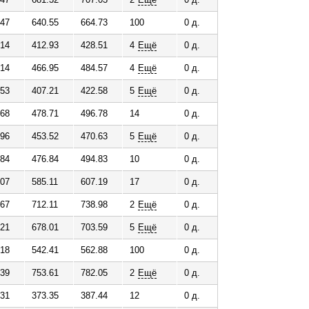
.47
640.55
664.73
100
0 д.
.14
412.93
428.51
4
Ещё
0 д.
.14
466.95
484.57
4
Ещё
0 д.
.53
407.21
422.58
5
Ещё
0 д.
.68
478.71
496.78
14
0 д.
.96
453.52
470.63
5
Ещё
0 д.
.84
476.84
494.83
10
0 д.
.07
585.11
607.19
17
0 д.
.67
712.11
738.98
2
Ещё
0 д.
.21
678.01
703.59
5
Ещё
0 д.
.18
542.41
562.88
100
0 д.
.39
753.61
782.05
2
Ещё
0 д.
.31
373.35
387.44
12
0 д.