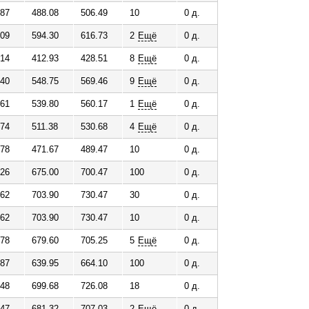
.87
488.08
506.49
10
0 д.
.09
594.30
616.73
2
Ещё
0 д.
.14
412.93
428.51
8
Ещё
0 д.
.40
548.75
569.46
9
Ещё
0 д.
.61
539.80
560.17
1
Ещё
0 д.
.74
511.38
530.68
4
Ещё
0 д.
.78
471.67
489.47
10
0 д.
.26
675.00
700.47
100
0 д.
.62
703.90
730.47
30
0 д.
.62
703.90
730.47
10
0 д.
.78
679.60
705.25
5
Ещё
0 д.
.87
639.95
664.10
100
0 д.
.48
699.68
726.08
18
0 д.
.47
681.32
707.03
2
Ещё
0 д.