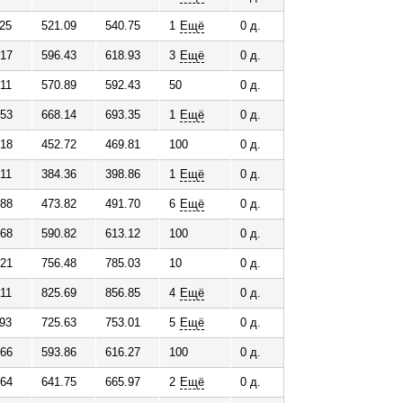
.25
521.09
540.75
1
Ещё
0 д.
.17
596.43
618.93
3
Ещё
0 д.
.11
570.89
592.43
50
0 д.
.53
668.14
693.35
1
Ещё
0 д.
.18
452.72
469.81
100
0 д.
.11
384.36
398.86
1
Ещё
0 д.
.88
473.82
491.70
6
Ещё
0 д.
.68
590.82
613.12
100
0 д.
.21
756.48
785.03
10
0 д.
.11
825.69
856.85
4
Ещё
0 д.
.93
725.63
753.01
5
Ещё
0 д.
.66
593.86
616.27
100
0 д.
.64
641.75
665.97
2
Ещё
0 д.