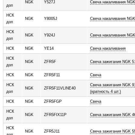
NGK
Y527J
Свеча накаливания NGK
доп
НСК
NGK
Y8005J
Свеча накаливания NGK
доп
НСК
NGK
Y924J
Свеча накаливания NGK
доп
НСК
NGK
YE14
Свеча накаливания
НСК
NGK
ZFR5F
Свеча зажигания NGK 5
доп
НСК
NGK
ZFR5F11
Свеча
НСК
Свеча зажигания NGK 9
NGK
ZFR5F11VLINE40
доп
(кратность 4 шт.)
НСК
NGK
ZFR5FGP
Свеча
НСК
NGK
ZFR5FIX11P
Свеча зажигания NGK 4
доп
НСК
NGK
ZFR5J11
Свеча зажигания NGK 5
доп