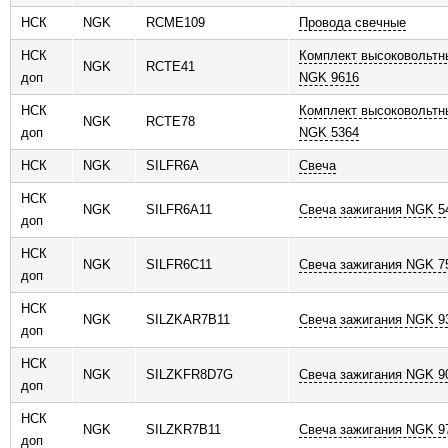
НСК
NGK
RCME109
Провода свечные
НСК
Комплект высоковольтн
NGK
RCTE41
доп
NGK 9616
НСК
Комплект высоковольтн
NGK
RCTE78
доп
NGK 5364
НСК
NGK
SILFR6A
Свеча
НСК
NGK
SILFR6A11
Свеча зажигания NGK 5
доп
НСК
NGK
SILFR6C11
Свеча зажигания NGK 7
доп
НСК
NGK
SILZKAR7B11
Свеча зажигания NGK 9
доп
НСК
NGK
SILZKFR8D7G
Свеча зажигания NGK 9
доп
НСК
NGK
SILZKR7B11
Свеча зажигания NGK 9
доп