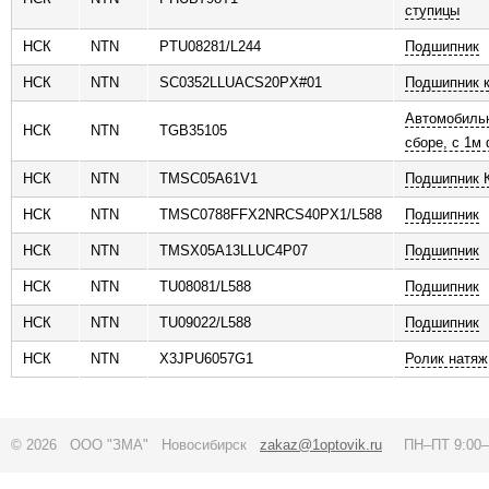
ступицы
НСК
NTN
PTU08281/L244
Подшипник
НСК
NTN
SC0352LLUACS20PX#01
Подшипник 
Автомобильн
НСК
NTN
TGB35105
сборе, с 1м
НСК
NTN
TMSC05A61V1
Подшипник 
НСК
NTN
TMSC0788FFX2NRCS40PX1/L588
Подшипник
НСК
NTN
TMSX05A13LLUC4P07
Подшипник
НСК
NTN
TU08081/L588
Подшипник
НСК
NTN
TU09022/L588
Подшипник
НСК
NTN
X3JPU6057G1
Ролик натяж
© 2026 ООО "ЗМА" Новосибирск
zakaz@1optovik.ru
ПН–ПТ 9:00