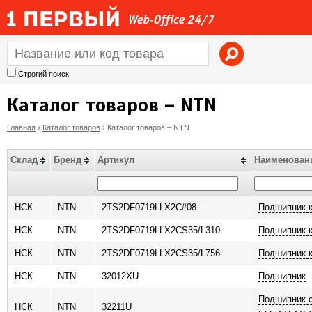
Jump to navigation
Строгий поиск
Каталог товаров – NTN
Главная
›
Каталог товаров
›
Каталог товаров – NTN
В
Склад
Бренд
Артикул
Наименован
ы
з
НСК
NTN
2TS2DF0719LLX2C#08
Подшипник 
НСК
NTN
2TS2DF0719LLX2CS35/L310
Подшипник 
д
НСК
NTN
2TS2DF0719LLX2CS35/L756
Подшипник 
е
НСК
NTN
32012XU
Подшипник
с
Подшипник 
НСК
NTN
32211U