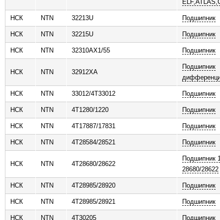
ELF,ATLAS
ь
НСК
NTN
32213U
Подшипник
НСК
NTN
32215U
Подшипник
НСК
NTN
32310AX1/55
Подшипник
Подшипник
НСК
NTN
32912XA
дифференц
НСК
NTN
33012/4T33012
Подшипник
НСК
NTN
4T1280/1220
Подшипник
НСК
NTN
4T17887/17831
Подшипник
НСК
NTN
4T28584/28521
Подшипник
Подшипник 1
НСК
NTN
4T28680/28622
28680/28622
НСК
NTN
4T28985/28920
Подшипник
НСК
NTN
4T28985/28921
Подшипник
НСК
NTN
4T30205
Подшипник