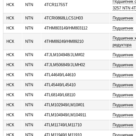
Подшипник 
НСК
NTN
4TCR1175ST
3257 NTN 4T
НСК
NTN
4TCRI0868LLCS1H03
Подшипник
НСК
NTN
4THM803149/HM803112
Подшипник
Подшипник х
НСК
NTN
4THM89249/HM89210
редуктора
НСК
NTN
4TJLM104948/JLM#02
Подшипник
НСК
NTN
4TJLM506849/JLMH02
Подшипник
НСК
NTN
4TL44649/L44610
Подшипник
НСК
NTN
4TL45449/L45410
Подшипник
НСК
NTN
4TL68149/L68110
Подшипник
НСК
NTN
4TLM102949/LM10#01
Подшипник
НСК
NTN
4TLM104949/LM104911
Подшипник
НСК
NTN
4TLM11749/LM11710
Подшипник
НСК
NTN
4TLM11949/LM11910
Подшипник