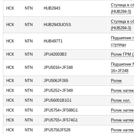
Ступица в с
НСК
NTN
HUB2943
(HUB294-3)
Ступица в с
НСК
NTN
HUB2943UOSS
(HUB294-3)
Подшипник п
НСК
NTN
HUB497T1
ступицы
НСК
NTN
JPU42003B3
Ролик ГРМ (
Подшипник 
НСК
NTN
JPU5016+JF248
16+JF248
НСК
NTN
JPU506JF265
Ролик
НСК
NTN
JPU5252+JF349
Ролик натяж
НСК
NTN
JPU56001B1G1
Ролик хол.
НСК
NTN
JPU5754+JF598G1
Ролик натяж
НСК
NTN
JPU5755+JF574G1
Ролик натяж
НСК
NTN
JPU5756JF528
Ролик натяж