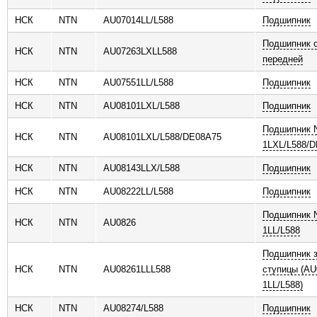
НСК
NTN
AU07014LL/L588
Подшипник
Подшипник с
НСК
NTN
AU07263LXLL588
передней
НСК
NTN
AU07551LL/L588
Подшипник
НСК
NTN
AU08101LXL/L588
Подшипник
Подшипник 
НСК
NTN
AU08101LXL/L588/DE08A75
1LXL/L588/
НСК
NTN
AU08143LLX/L588
Подшипник
НСК
NTN
AU08222LL/L588
Подшипник
Подшипник 
НСК
NTN
AU0826
1LL/L588
Подшипник 
НСК
NTN
AU08261LLL588
ступицы (AU
1LL/L588)
НСК
NTN
AU08274/L588
Подшипник