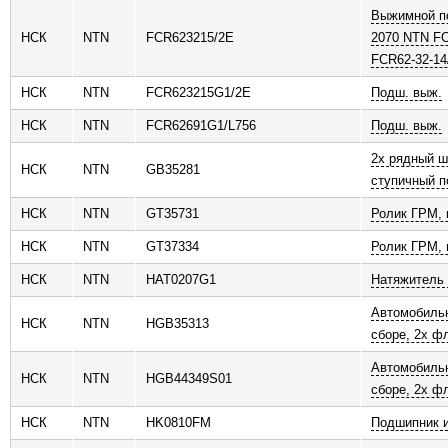
Выжимной п
НСК
NTN
FCR623215/2E
2070 NTN FC
FCR62-32-14
НСК
NTN
FCR623215G1/2E
Подш. выж.
НСК
NTN
FCR62691G1/L756
Подш. выж.
2х рядный 
НСК
NTN
GB35281
ступичный 
НСК
NTN
GT35731
Ролик ГРМ, 
НСК
NTN
GT37334
Ролик ГРМ, 
НСК
NTN
HAT0207G1
Натяжитель
Автомобильн
НСК
NTN
HGB35313
сборе, 2х ф
Автомобильн
НСК
NTN
HGB44349S01
сборе, 2х ф
НСК
NTN
HK0810FM
Подшипник 