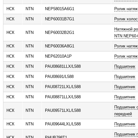
НСК
NTN
NEP58015A6G1
Ролик натяж
НСК
NTN
NEP60031B7G1
Ролик холос
Натяжной ро
НСК
NTN
NEP60032B2G1
NTN NEP60-
НСК
NTN
NEP60036A8G1
Ролик натяж
НСК
NTN
NEP62010A1P
Ролик натяж
НСК
NTN
PAU08681LLX/L588
Подшипник
НСК
NTN
PAU08691/L588
Подшипник
НСК
NTN
PAU08721LXL/L588
Подшипник
НСК
NTN
PAU08871LLX/L588
Подшипник
Подшипник с
НСК
NTN
PAU09571LXL/L588
передней
НСК
NTN
PAU09644LXL/L588
Подшипник
Подшипник п
НСК
NTN
PHUB798T1