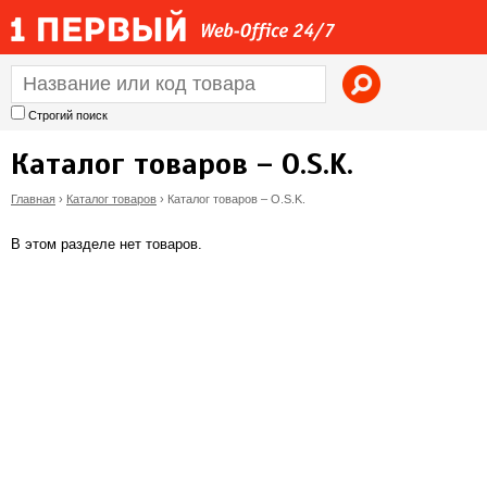
Jump to navigation
Строгий поиск
Каталог товаров – O.S.K.
Главная
›
Каталог товаров
›
Каталог товаров – O.S.K.
В
В этом разделе нет товаров.
ы
з
д
е
с