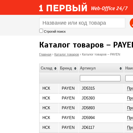
Строгий поиск
Каталог товаров – PAYE
Главная
›
Каталог товаров
›
Каталог товаров – PAYEN
В
Склад
Бренд
Артикул
Наи
ы
з
НСК
PAYEN
JD5315
Пр
НСК
PAYEN
JD5393
Пр
д
НСК
PAYEN
JD5893
Пр
е
НСК
PAYEN
JD5994
Пр
с
НСК
PAYEN
JD6117
Пр