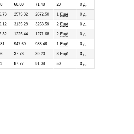
58
68.88
71.48
20
0 д.
о
6.73
2575.32
2672.50
1
Ещё
0 д.
6.12
3135.28
3253.59
2
Ещё
0 д.
г
2.32
1225.44
1271.68
2
Ещё
0 д.
о
.81
947.69
983.46
1
Ещё
0 д.
в
06
37.78
39.20
8
Ещё
0 д.
11
87.77
91.08
50
0 д.