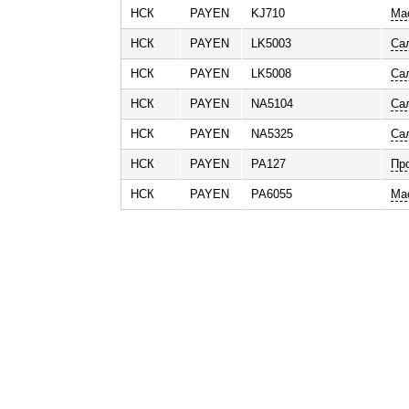
НСК
PAYEN
KJ710
Ма
ь
НСК
PAYEN
LK5003
Са
НСК
PAYEN
LK5008
Са
НСК
PAYEN
NA5104
Са
НСК
PAYEN
NA5325
Са
НСК
PAYEN
PA127
Пр
НСК
PAYEN
PA6055
Ма