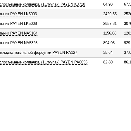
слосъемные колпачки, (1шт/упак) PAYEN KJ710
64.98
67.
льник PAYEN LK5003
2429.55
252
льник PAYEN LK5008
2957.81
307
льник PAYEN NA5104
1156.08
120
льник PAYEN NA5325
894.05
929
окладка топливной форсунки PAYEN PA127
35.64
37.
слосъемные колпачки, (1шт/упак) PAYEN PA6055
82.80
86.