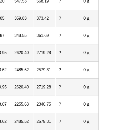
.20
547.53
568.19
?
0 д.
о
.05
359.83
373.42
?
0 д.
г
.97
348.55
361.69
?
0 д.
о
0.95
2620.40
2719.28
?
0 д.
в
8.62
2485.52
2579.31
?
0 д.
0.95
2620.40
2719.28
?
0 д.
3.07
2255.63
2340.75
?
0 д.
8.62
2485.52
2579.31
?
0 д.