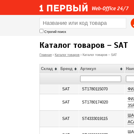
Строгий поиск
Каталог товаров – SAT
Главная
›
Каталог товаров
›
Каталог товаров – SAT
В
Склад
Бренд
Артикул
Наи
ы
з
SAT
ST1780115070
ФИ
ФИ
д
SAT
ST1780174020
3S
е
ША
SAT
ST4333019115
ACA
с
ША