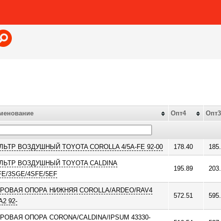
Jump to navigation
менование
Опт4
Опт3
ЛЬТР ВОЗДУШНЫЙ TOYOTA COROLLA 4/5A-FE 92-00
178.40
185
ЛЬТР ВОЗДУШНЫЙ TOYOTA CALDINA
195.89
203
FE/3SGE/4SFE/5EF
РОВАЯ ОПОРА НИЖНЯЯ COROLLA/ARDEO/RAV4
572.51
595
2 92-
РОВАЯ ОПОРА CORONA/CALDINA/IPSUM 43330-