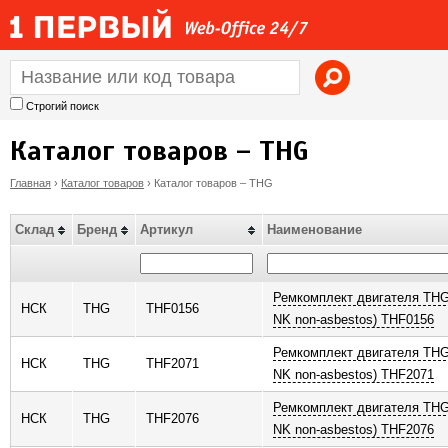
Jump to navigation
Строгий поиск
Каталог товаров – THG
Главная
›
Каталог товаров
›
Каталог товаров – THG
В
Склад
Бренд
Артикул
Наименование
ы
з
Ремкомплект двигателя THG
НСК
THG
THF0156
NK non-asbestos) THF0156
д
Ремкомплект двигателя THG
НСК
THG
THF2071
NK non-asbestos) THF2071
е
Ремкомплект двигателя THG
НСК
THG
THF2076
с
NK non-asbestos) THF2076