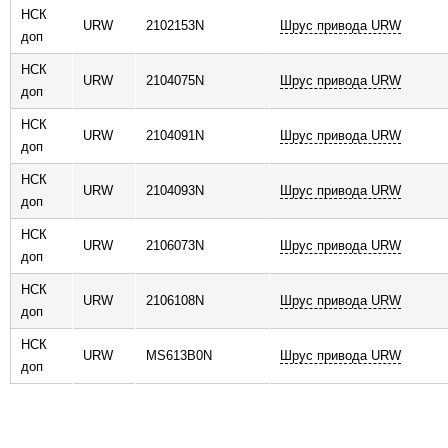
НСК
ь
URW
2102153N
Шрус привода URW
доп
НСК
URW
2104075N
Шрус привода URW
доп
НСК
URW
2104091N
Шрус привода URW
доп
НСК
URW
2104093N
Шрус привода URW
доп
НСК
URW
2106073N
Шрус привода URW
доп
НСК
URW
2106108N
Шрус привода URW
доп
НСК
URW
MS613B0N
Шрус привода URW
доп