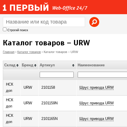
Jump to navigation
Строгий поиск
Каталог товаров – URW
Главная
›
Каталог товаров
›
Каталог товаров – URW
В
Склад
Бренд
Артикул
Наименование
ы
з
НСК
URW
2101158
Шрус привода URW
доп
д
НСК
URW
2101159N
Шрус привода URW
доп
е
НСК
URW
2101165N
Шрус привода URW
с
доп